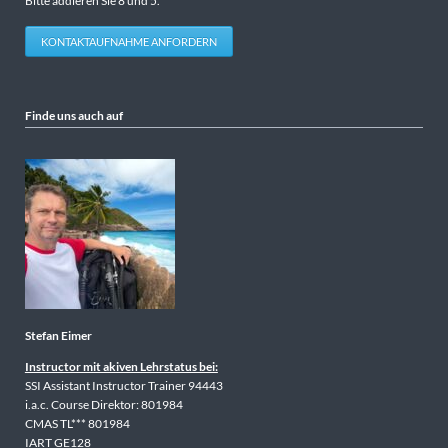
Bitte addieren Sie 8 und 5.
KONTAKTAUFNAHME ANFORDERN
Finde uns auch auf
Stefan Eimer
Instructor mit akiven Lehrstatus bei:
SSI Assistant Instructor Trainer 94443
i.a.c. Course Direktor: 801984
CMAS TL*** 801984
IART GE128