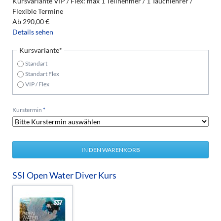
Kursvariante VIP / Flex: max 1 Teilnehmer / 1 Tauchlehrer /
Flexible Termine
Ab
290,00
€
Details sehen
Pflichtfeld
Kursvariante
*
Standart
Standart Flex
VIP / Flex
Pflichtfeld
Kurstermin
*
SSI Open Water Diver Kurs