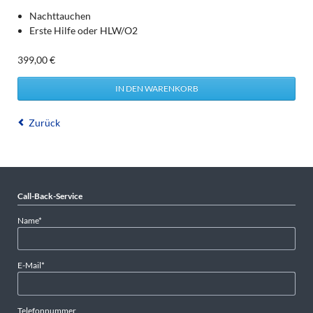
Nachttauchen
Erste Hilfe oder HLW/O2
399,00
€
Zurück
Call-Back-Service
Pflichtfeld
Name
*
Pflichtfeld
E-Mail
*
Telefonnummer