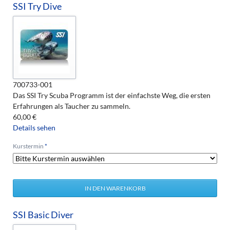
SSI Try Dive
700733-001
Das SSI Try Scuba Programm ist der einfachste Weg, die ersten
Erfahrungen als Taucher zu sammeln.
60,00
€
Details sehen
Pflichtfeld
Kurstermin
*
SSI Basic Diver