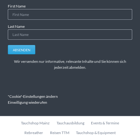
First Name
Last Name
ABSENDEN
Wir versenden nur informative, relevante Inhalte und Sie können sich
jederzeit abmelden.
"Cookie"-Einstellungen ändern
Einwilligung wiederufen
Navigation
Tauchshop Mainz
Tauchausbildung
Events & Termine
überspringen
Rebreather
Reisen TTM
Tauchshop & Equipment