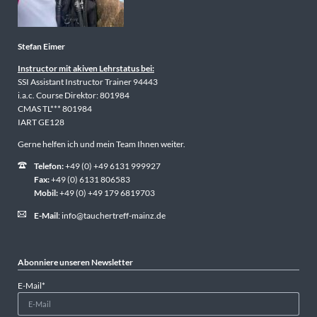
Stefan Eimer
Instructor mit akiven Lehrstatus bei:
SSI Assistant Instructor Trainer 94443
i.a.c. Course Direktor: 801984
CMAS TL*** 801984
IART GE128
Gerne helfen ich und mein Team Ihnen weiter.
Telefon:
+49 (0) +49 6131 999927
Fax:
+49 (0) 6131 806583
Mobil:
+49 (0) +49 179 6819703
E-Mail
:
info@tauchertreff-mainz.de
Abonniere unseren Newsletter
Pflichtfeld
E-Mail
*