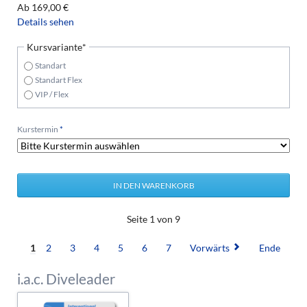
Ab
169,00
€
Details sehen
Pflichtfeld
Kursvariante
*
Standart
Standart Flex
VIP / Flex
Pflichtfeld
Kurstermin
*
Seite 1 von 9
1
2
3
4
5
6
7
Vorwärts
Ende
i.a.c. Diveleader