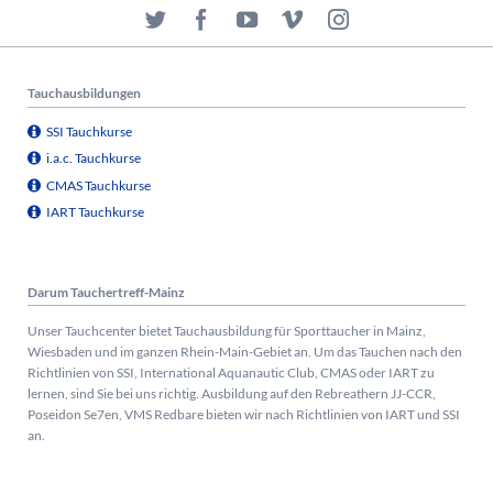
Tauchausbildungen
SSI Tauchkurse
i.a.c. Tauchkurse
CMAS Tauchkurse
IART Tauchkurse
Darum Tauchertreff-Mainz
Unser Tauchcenter bietet Tauchausbildung für Sporttaucher in Mainz,
Wiesbaden und im ganzen Rhein-Main-Gebiet an. Um das Tauchen nach den
Richtlinien von SSI, International Aquanautic Club, CMAS oder IART zu
lernen, sind Sie bei uns richtig.
Ausbildung auf den Rebreathern JJ-CCR,
Poseidon Se7en, VMS Redbare bieten wir nach Richtlinien von IART und SSI
an.