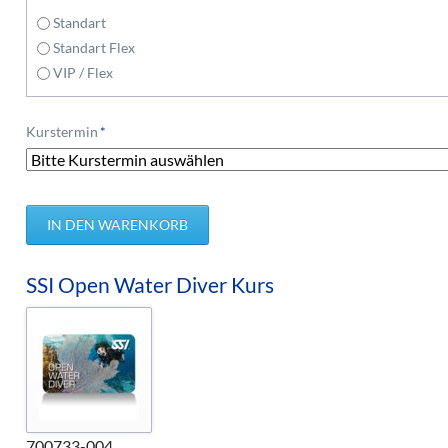
Standart
Standart Flex
VIP / Flex
Pflichtfeld
Kurstermin
*
SSI Open Water Diver Kurs
700733-004