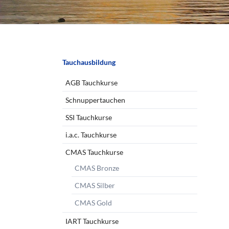
Navigation
Tauchausbildung
überspringen
AGB Tauchkurse
Schnuppertauchen
SSI Tauchkurse
i.a.c. Tauchkurse
CMAS Tauchkurse
CMAS Bronze
CMAS Silber
CMAS Gold
IART Tauchkurse