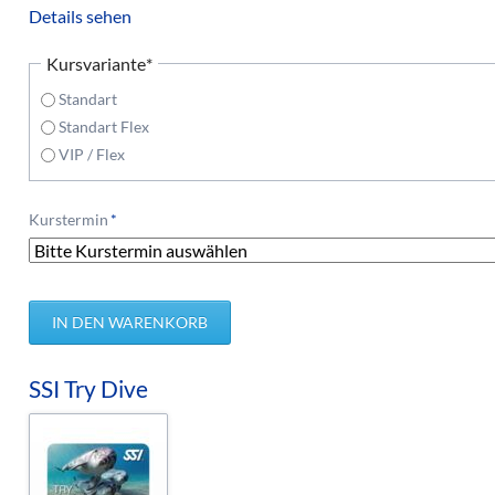
Details sehen
Pflichtfeld
Kursvariante
*
Standart
Standart Flex
VIP / Flex
Pflichtfeld
Kurstermin
*
SSI Try Dive