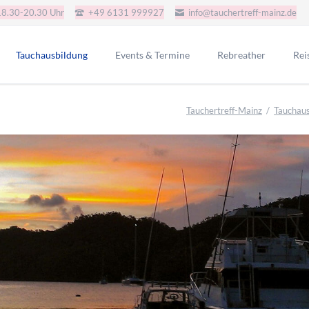
18.30-20.30 Uhr
+49 6131 999927
info@tauchertreff-mainz.de
Tauchausbildung
Events & Termine
Rebreather
Rei
AGB Tauchkurse
JJ-CCR-CE-Version
Gru
Tauchertreff-Mainz
Tauchaus
Schnuppertauchen
Redbare Rebreather
SSI Tauchkurse
Poseidon SE7EN+ SSO
i.a.c. Tauchkurse
Rep-Tek Proteus CCR
CMAS Tauchkurse
CMAS Bronze
CMAS Silber
CMAS Gold
IART Tauchkurse