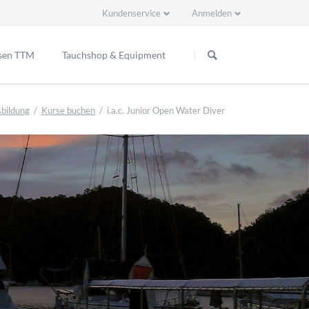
Kundenservice
Anmelden
Navigation
Navigation
überspringen
überspringen
sen TTM
Tauchshop & Equipment
ppenreisen
bildung
Kurse buchen
i.a.c. Junior Open Water Diver
2 Ready EU