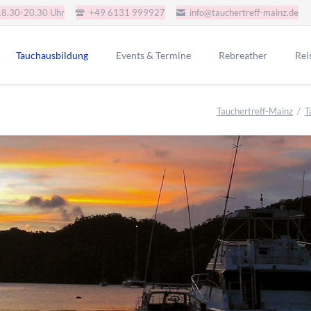
18.30-20.30 Uhr
+49 6131 999927
info@tauchertreff-mainz.de
Tauchausbildung
Events & Termine
Rebreather
Rei
AGB Tauchkurse
JJ-CCR-CE-Version
Gru
Tauchertreff-Mainz
T
Schnuppertauchen
Redbare Rebreather
SSI Tauchkurse
Poseidon SE7EN+ SSO
i.a.c. Tauchkurse
Rep-Tek Proteus CCR
CMAS Tauchkurse
CMAS Bronze
CMAS Silber
CMAS Gold
IART Tauchkurse