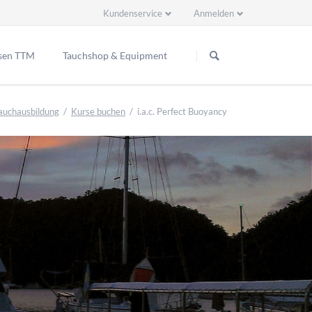
Kundenservice
Anmelden
Navigation
Navigation
überspringen
überspringen
sen TTM
Tauchshop & Equipment
ppenreisen
auchausbildung
Kurse buchen
i.a.c. Perfect Buoyancy
2 Ready EU