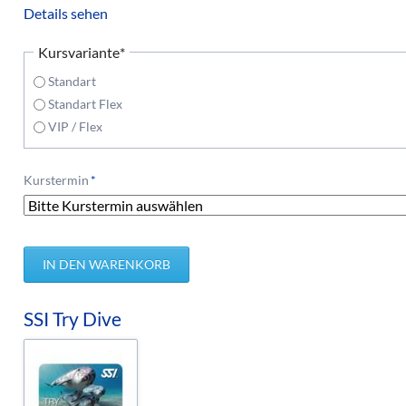
Details sehen
Pflichtfeld
Kursvariante
*
Standart
Standart Flex
VIP / Flex
Pflichtfeld
Kurstermin
*
SSI Try Dive