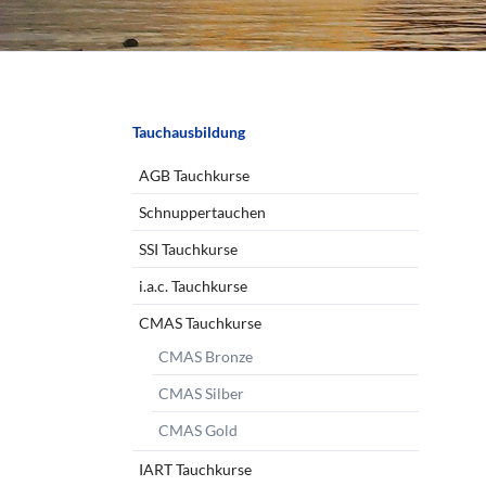
Navigation
Tauchausbildung
überspringen
AGB Tauchkurse
Schnuppertauchen
SSI Tauchkurse
i.a.c. Tauchkurse
CMAS Tauchkurse
CMAS Bronze
CMAS Silber
CMAS Gold
IART Tauchkurse