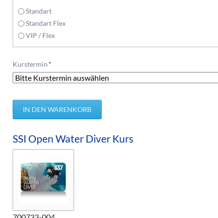
Standart
Standart Flex
VIP / Flex
Pflichtfeld
Kurstermin
*
SSI Open Water Diver Kurs
700733-004