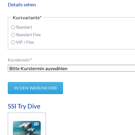
Details sehen
Pflichtfeld
Kursvariante
*
Standart
Standart Flex
VIP / Flex
Pflichtfeld
Kurstermin
*
SSI Try Dive