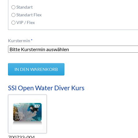
Standart
Standart Flex
VIP / Flex
Pflichtfeld
Kurstermin
*
SSI Open Water Diver Kurs
700733-004