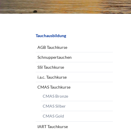
Navigation
Tauchausbildung
überspringen
AGB Tauchkurse
Schnuppertauchen
SSI Tauchkurse
i.a.c. Tauchkurse
CMAS Tauchkurse
CMAS Bronze
CMAS Silber
CMAS Gold
IART Tauchkurse