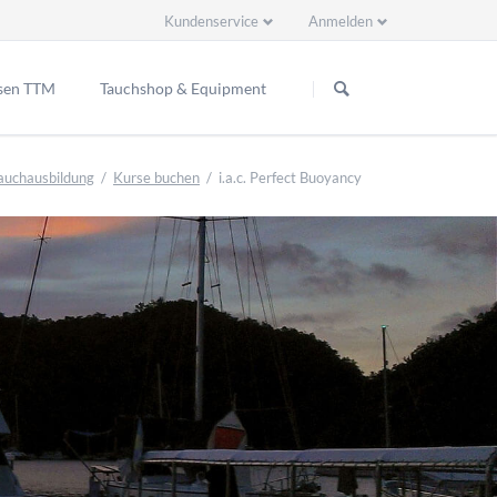
Kundenservice
Anmelden
Navigation
Navigation
überspringen
überspringen
sen TTM
Tauchshop & Equipment
ppenreisen
auchausbildung
Kurse buchen
i.a.c. Perfect Buoyancy
2 Ready EU