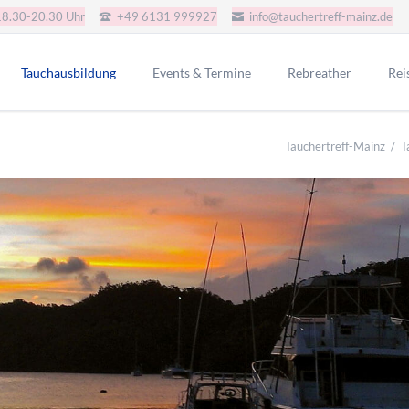
18.30-20.30 Uhr
+49 6131 999927
info@tauchertreff-mainz.de
Tauchausbildung
Events & Termine
Rebreather
Rei
AGB Tauchkurse
JJ-CCR-CE-Version
Gru
Tauchertreff-Mainz
T
Schnuppertauchen
Redbare Rebreather
SSI Tauchkurse
Poseidon SE7EN+ SSO
i.a.c. Tauchkurse
Rep-Tek Proteus CCR
CMAS Tauchkurse
CMAS Bronze
CMAS Silber
CMAS Gold
IART Tauchkurse