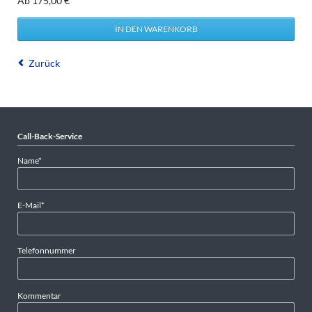
Ab
175,00
€
Zurück
Call-Back-Service
Pflichtfeld
Name
*
Pflichtfeld
E-Mail
*
Telefonnummer
Kommentar