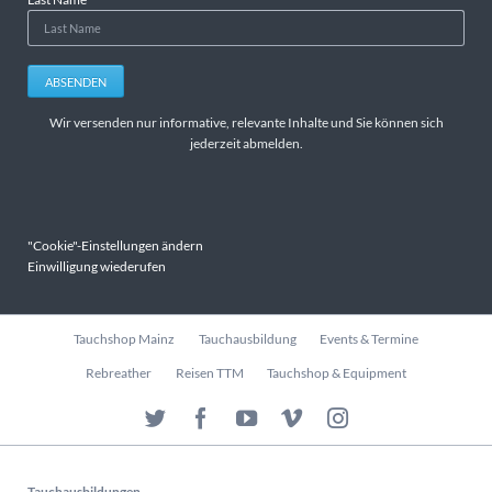
ABSENDEN
Wir versenden nur informative, relevante Inhalte und Sie können sich
jederzeit abmelden.
"Cookie"-Einstellungen ändern
Einwilligung wiederufen
Navigation
Tauchshop Mainz
Tauchausbildung
Events & Termine
überspringen
Rebreather
Reisen TTM
Tauchshop & Equipment
Tauchausbildungen