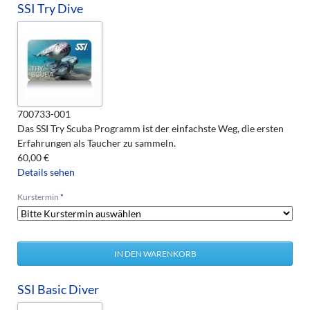
SSI Try Dive
700733-001
Das SSI Try Scuba Programm ist der einfachste Weg, die ersten
Erfahrungen als Taucher zu sammeln.
60,00
€
Details sehen
Pflichtfeld
Kurstermin
*
SSI Basic Diver