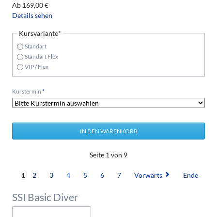
Ab
169,00
€
Details sehen
Pflichtfeld
Kursvariante
*
Standart
Standart Flex
VIP / Flex
Pflichtfeld
Kurstermin
*
Seite 1 von 9
1
2
3
4
5
6
7
Vorwärts
Ende
SSI Basic Diver