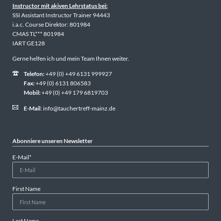
Instructor mit akiven Lehrstatus bei:
SSI Assistant Instructor Trainer 94443
i.a.c. Course Direktor: 801984
CMAS TL*** 801984
IART GE128
Gerne helfen ich und mein Team Ihnen weiter.
Telefon:
+49 (0) +49 6131 999927
Fax:
+49 (0) 6131 806583
Mobil:
+49 (0) +49 179 6819703
E-Mail
:
info@tauchertreff-mainz.de
Abonniere unseren Newsletter
Pflichtfeld
E-Mail
*
First Name
Last Name