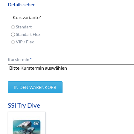
Details sehen
Pflichtfeld
Kursvariante
*
Standart
Standart Flex
VIP / Flex
Pflichtfeld
Kurstermin
*
SSI Try Dive