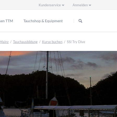
Kundenservice
Anmelden
Navigation
Navigation
überspringen
überspringen
sen TTM
Tauchshop & Equipment
ppenreisen
-Mainz
Tauchausbildung
Kurse buchen
SSI Try Dive
2 Ready EU