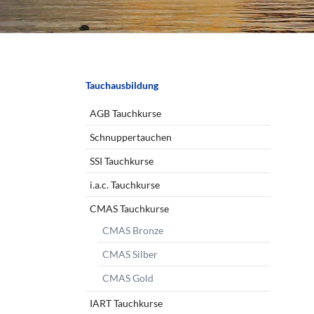
Navigation
Tauchausbildung
überspringen
AGB Tauchkurse
Schnuppertauchen
SSI Tauchkurse
i.a.c. Tauchkurse
CMAS Tauchkurse
CMAS Bronze
CMAS Silber
CMAS Gold
IART Tauchkurse