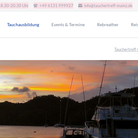
18.30-20.30 Uhr
+49 6131 999927
info@tauchertreff-mainz.de
Tauchausbildung
Events & Termine
Rebreather
Rei
AGB Tauchkurse
JJ-CCR-CE-Version
Gru
Tauchertreff
Schnuppertauchen
Redbare Rebreather
SSI Tauchkurse
Poseidon SE7EN+ SSO
i.a.c. Tauchkurse
Rep-Tek Proteus CCR
CMAS Tauchkurse
CMAS Bronze
CMAS Silber
CMAS Gold
IART Tauchkurse