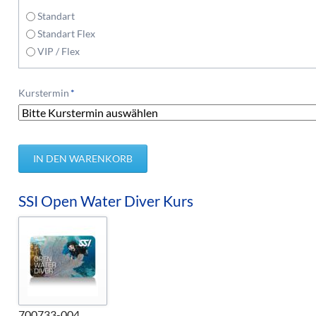
Standart
Standart Flex
VIP / Flex
Pflichtfeld
Kurstermin
*
SSI Open Water Diver Kurs
700733-004