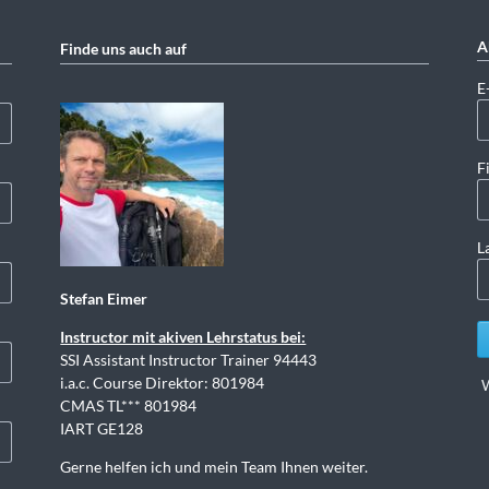
A
Finde uns auch auf
Pf
E
F
L
Stefan Eimer
Instructor mit akiven Lehrstatus bei:
SSI Assistant Instructor Trainer 94443
i.a.c. Course Direktor: 801984
W
CMAS TL*** 801984
IART GE128
Gerne helfen ich und mein Team Ihnen weiter.