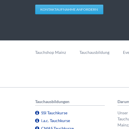
KONTAKTAUFNAHME ANFORDERN
Navigation
überspringen
Tauchshop Mainz
Tauchausbildung
Eve
Tauchausbildungen
Darum
SSI Tauchkurse
Unser 
Taucha
i.a.c. Tauchkurse
Mainz
CMAS Tauchkurse