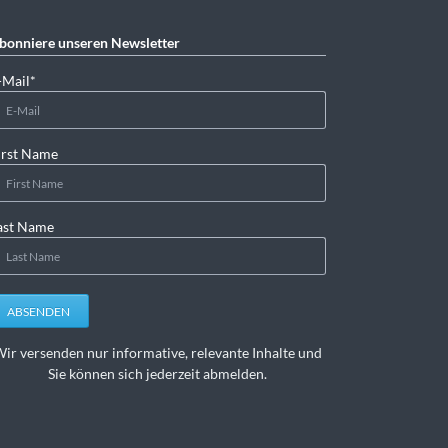
bonniere unseren Newsletter
lichtfeld
-Mail
*
irst Name
ast Name
ABSENDEN
ir versenden nur informative, relevante Inhalte und
Sie können sich jederzeit abmelden.