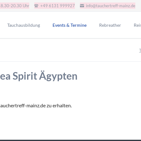
18.30-20.30 Uhr
+49 6131 999927
info@tauchertreff-mainz.de
Tauchausbildung
Events & Termine
Rebreather
Rei
AGB Tauchkurse
JJ-CCR-CE-Version
Gru
Schnuppertauchen
Redbare Rebreather
SSI Tauchkurse
Poseidon SE7EN+ SSO
ea Spirit Ägypten
i.a.c. Tauchkurse
Rep-Tek Proteus CCR
CMAS Tauchkurse
CMAS Bronze
CMAS Silber
auchertreff-mainz.de zu erhalten.
CMAS Gold
IART Tauchkurse