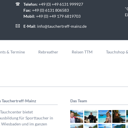
Telefon:
+49 (0) +49 6131 999927
"
Fax:
+49 (0) 6131 806583
E
Mobil:
+49 (0) +49 179 6819703
E-Mail
:
info@tauchertreff-mainz.de
nts & Termine
Rebreather
Reisen TTM
Tauchshop 
 Tauchertreff-Mainz
Das Team
Tauchcenter bietet
usbildung für Sporttaucher in
, Wiesbaden und im ganzen