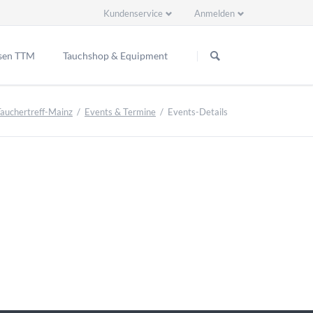
Kundenservice
Anmelden
Navigation
Navigation
überspringen
überspringen
sen TTM
Tauchshop & Equipment
ppenreisen
Tauchertreff-Mainz
Events & Termine
Events-Details
2 Ready EU