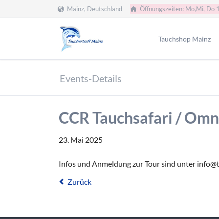
Mainz, Deutschland
Öffnungszeiten: Mo,Mi, Do 
HEN
Tauchshop Mainz
Team
Events-Details
Füllstation
Servicewerkstatt
CCR Tauchsafari / Omn
Formulare
Tauchclub
23. Mai 2025
Tauchen Mainz
Tauchen Wiesbaden
Infos und Anmeldung zur Tour sind unter info@t
Zurück