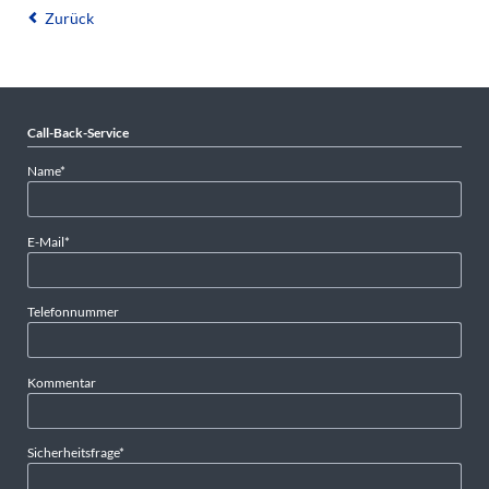
Zurück
Call-Back-Service
Pflichtfeld
Name
*
Pflichtfeld
E-Mail
*
Telefonnummer
Kommentar
Pflichtfeld
Sicherheitsfrage
*