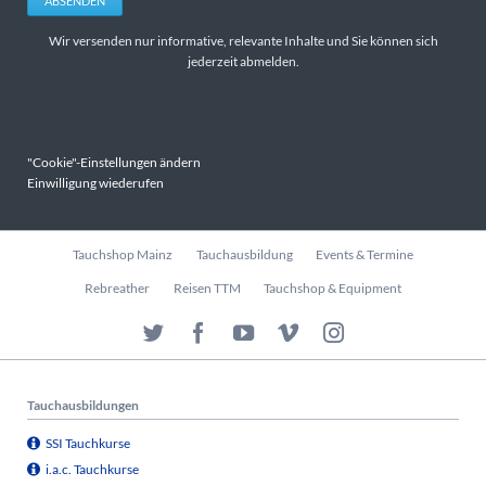
ABSENDEN
Wir versenden nur informative, relevante Inhalte und Sie können sich
jederzeit abmelden.
"Cookie"-Einstellungen ändern
Einwilligung wiederufen
Navigation
Tauchshop Mainz
Tauchausbildung
Events & Termine
überspringen
Rebreather
Reisen TTM
Tauchshop & Equipment
Tauchausbildungen
SSI Tauchkurse
i.a.c. Tauchkurse