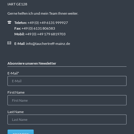
IART GE128
Gerne helfen ich und mein Team Ihnen weiter.
Telefon:
+49 (0) +49 6131 999927
Fax:
+49 (0) 6131 806583
Mobil:
+49 (0) +49 179 6819703
E-Mail
:
info@tauchertreff-mainz.de
Abonniere unseren Newsletter
Pflichtfeld
E-Mail
*
First Name
Last Name