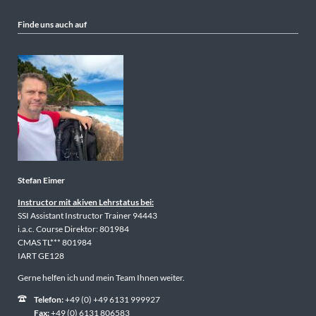
Finde uns auch auf
Stefan Eimer
Instructor mit akiven Lehrstatus bei:
SSI Assistant Instructor Trainer 94443
i.a.c. Course Direktor: 801984
CMAS TL*** 801984
IART GE128
Gerne helfen ich und mein Team Ihnen weiter.
Telefon:
+49 (0) +49 6131 999927
Fax:
+49 (0) 6131 806583