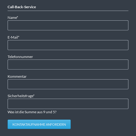
Call-Back-Service
Pflichtfeld
Name
*
Pflichtfeld
E-Mail
*
Telefonnummer
Kommentar
Pflichtfeld
Sicherheitsfrage
*
Was ist die Summe aus 9 und 5?
KONTAKTAUFNAHME ANFORDERN