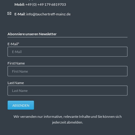
Mobil:
+49 (0) +49 179 6819703
E-Mail
:
info@tauchertreff-mainz.de
Abonniere unseren Newsletter
Pflichtfeld
E-Mail
*
First Name
Last Name
ABSENDEN
Wir versenden nur informative, relevante Inhalte und Sie können sich
jederzeit abmelden.