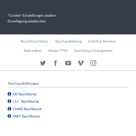
"Cookie"-Einstellungen ändern
Einwilligung wiederufen
Navigation
Tauchshop Mainz
Tauchausbildung
Events & Termine
überspringen
Rebreather
Reisen TTM
Tauchshop & Equipment
Tauchausbildungen
SSI Tauchkurse
i.a.c. Tauchkurse
CMAS Tauchkurse
IART Tauchkurse