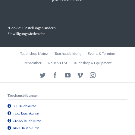
"Cookie"-Einstellungen ändern
Einwilligung wiederufen
Navigation
Tauchshop Mainz
Tauchausbildung
Events & Termine
überspringen
Rebreather
Reisen TTM
Tauchshop & Equipment
Tauchausbildungen
SSI Tauchkurse
i.a.c. Tauchkurse
CMAS Tauchkurse
IART Tauchkurse