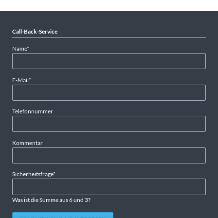
Call-Back-Service
Pflichtfeld
Name
*
Pflichtfeld
E-Mail
*
Telefonnummer
Kommentar
Pflichtfeld
Sicherheitsfrage
*
Was ist die Summe aus 6 und 3?