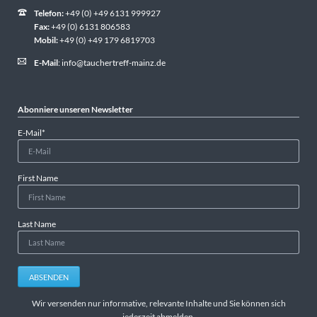
Telefon:
+49 (0) +49 6131 999927
Fax:
+49 (0) 6131 806583
Mobil:
+49 (0) +49 179 6819703
E-Mail
:
info@tauchertreff-mainz.de
Abonniere unseren Newsletter
Pflichtfeld
E-Mail
*
First Name
Last Name
ABSENDEN
Wir versenden nur informative, relevante Inhalte und Sie können sich
jederzeit abmelden.