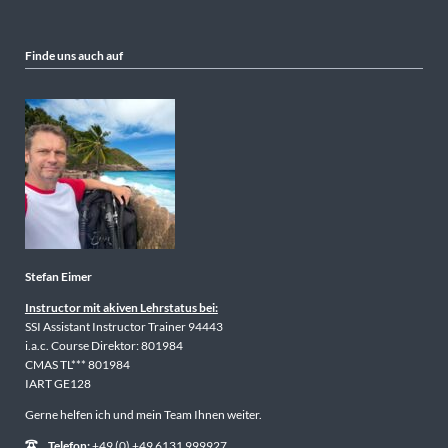
Finde uns auch auf
Stefan Eimer
Instructor mit akiven Lehrstatus bei:
SSI Assistant Instructor Trainer 94443
i.a.c. Course Direktor: 801984
CMAS TL*** 801984
IART GE128
Gerne helfen ich und mein Team Ihnen weiter.
Telefon:
+49 (0) +49 6131 999927