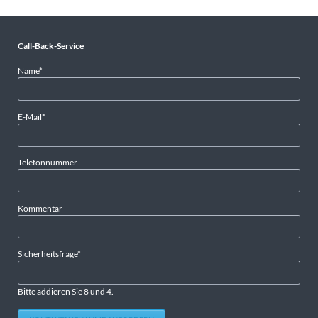
Call-Back-Service
Pflichtfeld
Name
*
Pflichtfeld
E-Mail
*
Telefonnummer
Kommentar
Pflichtfeld
Sicherheitsfrage
*
Bitte addieren Sie 8 und 4.