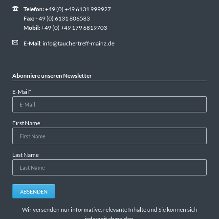
Telefon:
+49 (0) +49 6131 999927
Fax:
+49 (0) 6131 806583
Mobil:
+49 (0) +49 179 6819703
E-Mail
:
info@tauchertreff-mainz.de
Abonniere unseren Newsletter
Pflichtfeld
E-Mail
*
First Name
Last Name
ABSENDEN
Wir versenden nur informative, relevante Inhalte und Sie können sich
jederzeit abmelden.