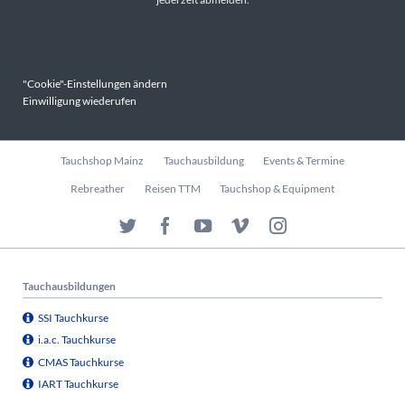
"Cookie"-Einstellungen ändern
Einwilligung wiederufen
Navigation
Tauchshop Mainz
Tauchausbildung
Events & Termine
überspringen
Rebreather
Reisen TTM
Tauchshop & Equipment
Tauchausbildungen
SSI Tauchkurse
i.a.c. Tauchkurse
CMAS Tauchkurse
IART Tauchkurse