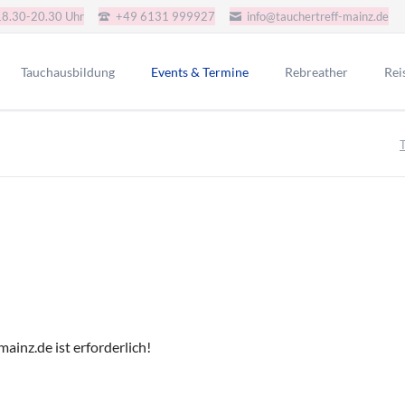
18.30-20.30 Uhr
+49 6131 999927
info@tauchertreff-mainz.de
Tauchausbildung
Events & Termine
Rebreather
Rei
AGB Tauchkurse
JJ-CCR-CE-Version
Gru
Schnuppertauchen
Redbare Rebreather
SSI Tauchkurse
Poseidon SE7EN+ SSO
i.a.c. Tauchkurse
Rep-Tek Proteus CCR
CMAS Tauchkurse
CMAS Bronze
CMAS Silber
CMAS Gold
ainz.de ist erforderlich!
IART Tauchkurse