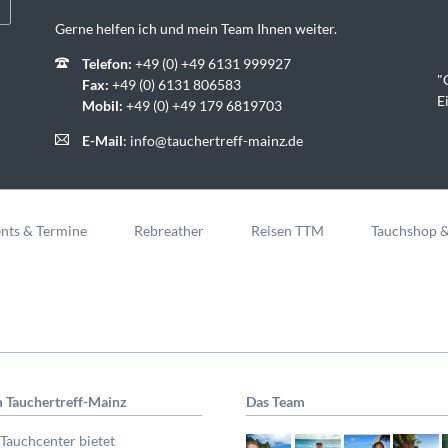
Gerne helfen ich und mein Team Ihnen weiter.
Telefon:
+49 (0) +49 6131 999927
"
Fax:
+49 (0) 6131 806583
E
Mobil:
+49 (0) +49 179 6819703
E-Mail
:
info@tauchertreff-mainz.de
nts & Termine
Rebreather
Reisen TTM
Tauchshop 
 Tauchertreff-Mainz
Das Team
Tauchcenter bietet