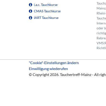
Taucha
i.a.c. Tauchkurse
Mainz
CMAS Tauchkurse
Rhein
IART Tauchkurse
Tauche
Inter
oder I
richti
Rebre
VMS R
Richtl
"Cookie"-Einstellungen ändern
Einwilligung wiederufen
© Copyright 2026. Tauchertreff-Mainz - All righ