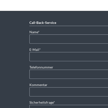
Call-Back-Service
Pflichtfeld
Name
*
Pflichtfeld
E-Mail
*
Telefonnummer
Kommentar
Pflichtfeld
Sicherheitsfrage
*