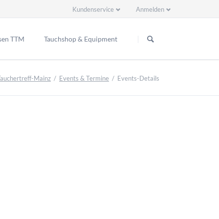
Kundenservice
Anmelden
Navigation
Navigation
überspringen
überspringen
sen TTM
Tauchshop & Equipment
ppenreisen
Tauchertreff-Mainz
Events & Termine
Events-Details
2 Ready EU