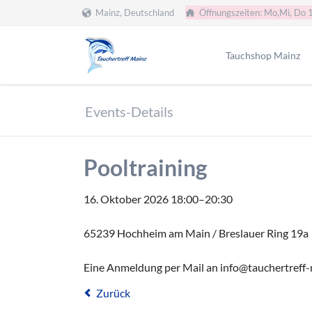
Mainz, Deutschland
Öffnungszeiten: Mo,Mi, Do 
HEN
Tauchshop Mainz
Team
Events-Details
Füllstation
Servicewerkstatt
Pooltraining
Formulare
Tauchclub
16. Oktober 2026 18:00–20:30
Tauchen Mainz
Tauchen Wiesbaden
65239 Hochheim am Main / Breslauer Ring 19a
Eine Anmeldung per Mail an info@tauchertreff-m
Zurück