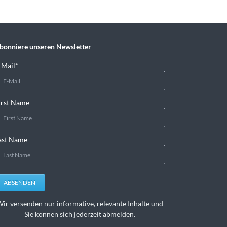
bonniere unseren Newsletter
lichtfeld
-Mail
*
irst Name
ast Name
ABSENDEN
ir versenden nur informative, relevante Inhalte und
Sie können sich jederzeit abmelden.