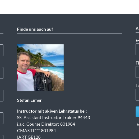
A
Finde uns auch auf
Pf
E
F
L
Stefan Eimer
Instructor mit akiven Lehrstatus bei:
SSI Assistant Instructor Trainer 94443
i.a.c. Course Direktor: 801984
W
CMAS TL*** 801984
IART GE128