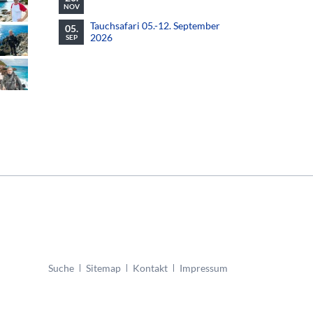
NOV
Tauchsafari 05.-12. September
05.
2026
SEP
Navigation
Suche
Sitemap
Kontakt
Impressum
überspringen