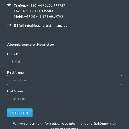
Telefon:
+49 (0) +49 6131 999927
Fax:
+49 (0) 6131 806583
Mobil:
+49 (0) +49 179 6819703
E-Mail
:
info@tauchertreff-mainz.de
Abonniere unseren Newsletter
Pflichtfeld
E-Mail
*
First Name
Last Name
ABSENDEN
Wir versenden nur informative, relevante Inhalte und Sie können sich
jederzeit abmelden.