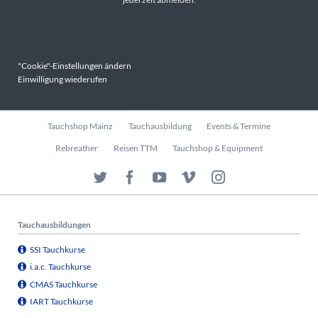
"Cookie"-Einstellungen ändern
Einwilligung wiederufen
Navigation
Tauchshop Mainz
Tauchausbildung
Events & Termine
überspringen
Rebreather
Reisen TTM
Tauchshop & Equipment
Tauchausbildungen
SSI Tauchkurse
i.a.c. Tauchkurse
CMAS Tauchkurse
IART Tauchkurse