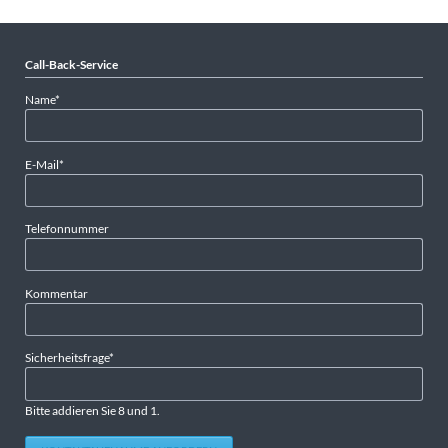
Call-Back-Service
Pflichtfeld
Name
*
Pflichtfeld
E-Mail
*
Telefonnummer
Kommentar
Pflichtfeld
Sicherheitsfrage
*
Bitte addieren Sie 8 und 1.