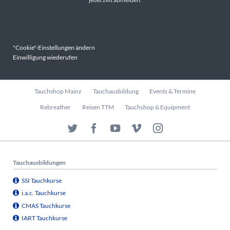
"Cookie"-Einstellungen ändern
Einwilligung wiederufen
Navigation
Tauchshop Mainz
Tauchausbildung
Events & Termine
überspringen
Rebreather
Reisen TTM
Tauchshop & Equipment
Tauchausbildungen
SSI Tauchkurse
i.a.c. Tauchkurse
CMAS Tauchkurse
IART Tauchkurse