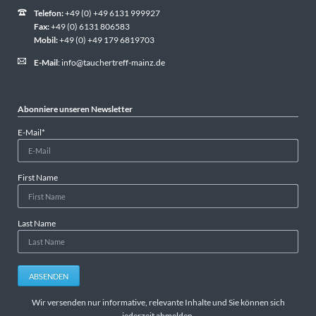
Telefon:
+49 (0) +49 6131 999927
Fax:
+49 (0) 6131 806583
Mobil:
+49 (0) +49 179 6819703
E-Mail
:
info@tauchertreff-mainz.de
Abonniere unseren Newsletter
Pflichtfeld
E-Mail
*
First Name
Last Name
ABSENDEN
Wir versenden nur informative, relevante Inhalte und Sie können sich
jederzeit abmelden.