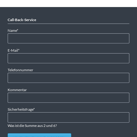
Call-Back-Service
Pflichtfeld
Name
*
Pflichtfeld
E-Mail
*
Telefonnummer
Kommentar
Pflichtfeld
Sicherheitsfrage
*
Was ist die Summe aus 2 und 6?