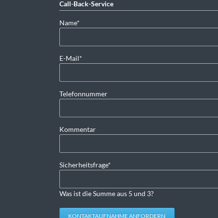
Call-Back-Service
Pflichtfeld
Name
*
Pflichtfeld
E-Mail
*
Telefonnummer
Kommentar
Pflichtfeld
Sicherheitsfrage
*
Was ist die Summe aus 5 und 3?
KONTAKTAUFNAHME ANFORDERN