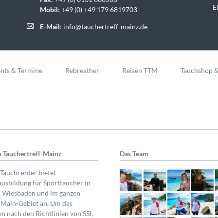
E
Mobil:
+49 (0) +49 179 6819703
E-Mail
:
info@tauchertreff-mainz.de
nts & Termine
Rebreather
Reisen TTM
Tauchshop 
 Tauchertreff-Mainz
Das Team
Tauchcenter bietet
usbildung für Sporttaucher in
, Wiesbaden und im ganzen
-Main-Gebiet an. Um das
n nach den Richtlinien von SSI,