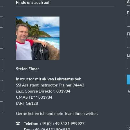
A
Finde uns auch auf
Pf
E
F
L
Stefan Eimer
Instructor mit akiven Lehrstatus bei:
SSI Assistant Instructor Trainer 94443
i.a.c. Course Direktor: 801984
W
CMAS TL*** 801984
IART GE128
Gerne helfen ich und mein Team Ihnen weiter.
Telefon:
+49 (0) +49 6131 999927
"
Fax:
+49 (0) 6131 806583