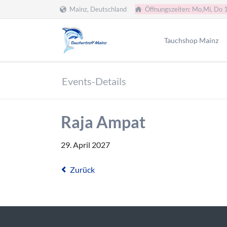
Mainz, Deutschland
Öffnungszeiten: Mo,Mi, Do 
HEN
Tauchshop Mainz
Team
Events-Details
Füllstation
Servicewerkstatt
Raja Ampat
Formulare
Tauchclub
29. April 2027
Tauchen Mainz
Tauchen Wiesbaden
Zurück