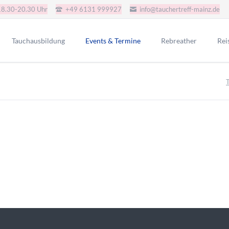
18.30-20.30 Uhr
+49 6131 999927
info@tauchertreff-mainz.de
Tauchausbildung
Events & Termine
Rebreather
Rei
AGB Tauchkurse
JJ-CCR-CE-Version
Gru
Schnuppertauchen
Redbare Rebreather
SSI Tauchkurse
Poseidon SE7EN+ SSO
i.a.c. Tauchkurse
Rep-Tek Proteus CCR
CMAS Tauchkurse
CMAS Bronze
CMAS Silber
CMAS Gold
IART Tauchkurse