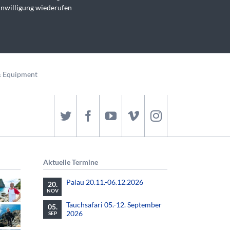
inwilligung wiederufen
& Equipment
Aktuelle Termine
Palau 20.11.-06.12.2026
20.
NOV
Tauchsafari 05.-12. September
05.
2026
SEP