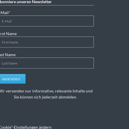
bonniere unseren Newsletter
lichtfeld
-Mail
*
irst Name
ast Name
ABSENDEN
ir versenden nur informative, relevante Inhalte und
Sie können sich jederzeit abmelden.
Cookie"-Einstellungen ändern