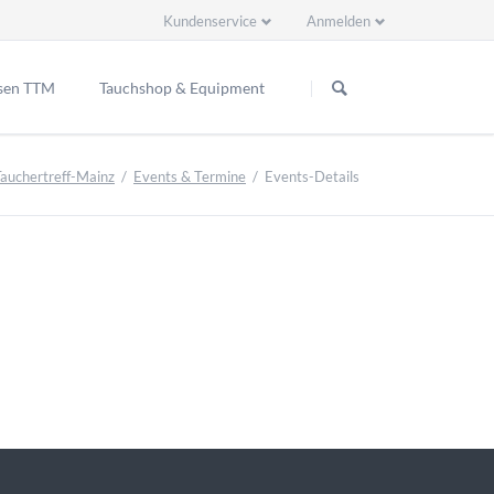
Kundenservice
Anmelden
Navigation
Navigation
überspringen
überspringen
sen TTM
Tauchshop & Equipment
ppenreisen
Tauchertreff-Mainz
Events & Termine
Events-Details
2 Ready EU