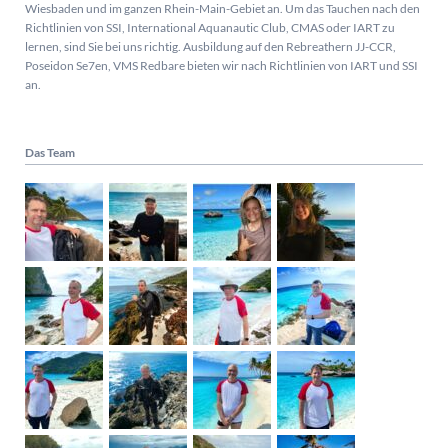
Wiesbaden und im ganzen Rhein-Main-Gebiet an. Um das Tauchen nach den
Richtlinien von SSI, International Aquanautic Club, CMAS oder IART zu
lernen, sind Sie bei uns richtig.
Ausbildung auf den Rebreathern JJ-CCR,
Poseidon Se7en, VMS Redbare bieten wir nach Richtlinien von IART und SSI
an.
Das Team