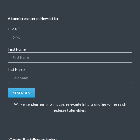
Abonniere unseren Newsletter
Pflichtfeld
E-Mail
*
First Name
Last Name
ABSENDEN
Wir versenden nur informative, relevante Inhalte und Sie können sich
jederzeit abmelden.
"Cookie"-Einstellungen ändern