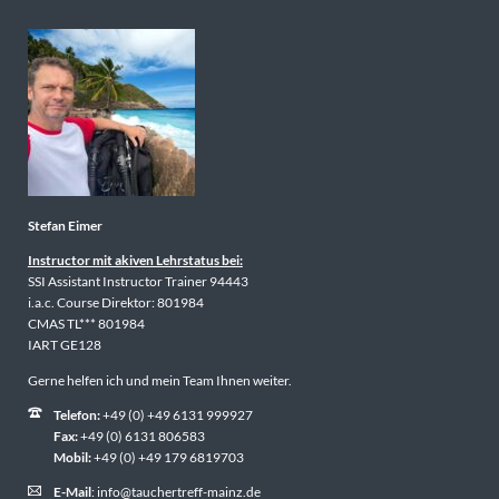
Stefan Eimer
Instructor mit akiven Lehrstatus bei:
SSI Assistant Instructor Trainer 94443
i.a.c. Course Direktor: 801984
CMAS TL*** 801984
IART GE128
Gerne helfen ich und mein Team Ihnen weiter.
Telefon:
+49 (0) +49 6131 999927
Fax:
+49 (0) 6131 806583
Mobil:
+49 (0) +49 179 6819703
E-Mail
:
info@tauchertreff-mainz.de