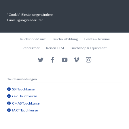
"Cookie"-Einstellungen ändern
Einwilligung wiederufen
Navigation
Tauchshop Mainz
Tauchausbildung
Events & Termine
überspringen
Rebreather
Reisen TTM
Tauchshop & Equipment
Tauchausbildungen
SSI Tauchkurse
i.a.c. Tauchkurse
CMAS Tauchkurse
IART Tauchkurse