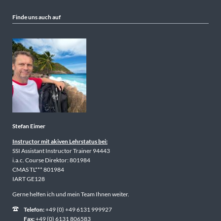
Finde uns auch auf
Stefan Eimer
Instructor mit akiven Lehrstatus bei:
SSI Assistant Instructor Trainer 94443
i.a.c. Course Direktor: 801984
CMAS TL*** 801984
IART GE128
Gerne helfen ich und mein Team Ihnen weiter.
Telefon:
+49 (0) +49 6131 999927
Fax:
+49 (0) 6131 806583