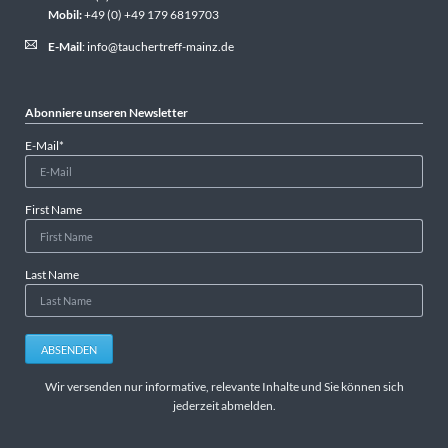
Mobil:
+49 (0) +49 179 6819703
E-Mail
:
info@tauchertreff-mainz.de
Abonniere unseren Newsletter
Pflichtfeld
E-Mail
*
First Name
Last Name
ABSENDEN
Wir versenden nur informative, relevante Inhalte und Sie können sich
jederzeit abmelden.