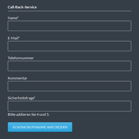
Call-Back-Service
Pflichtfeld
Name
*
Pflichtfeld
E-Mail
*
Telefonnummer
Kommentar
Pflichtfeld
Sicherheitsfrage
*
Bitte addieren Sie 4 und 5.
KONTAKTAUFNAHME ANFORDERN