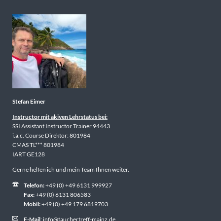
Stefan Eimer
Instructor mit akiven Lehrstatus bei:
SSI Assistant Instructor Trainer 94443
i.a.c. Course Direktor: 801984
CMAS TL*** 801984
IART GE128
Gerne helfen ich und mein Team Ihnen weiter.
Telefon:
+49 (0) +49 6131 999927
Fax:
+49 (0) 6131 806583
Mobil:
+49 (0) +49 179 6819703
E-Mail
:
info@tauchertreff-mainz.de