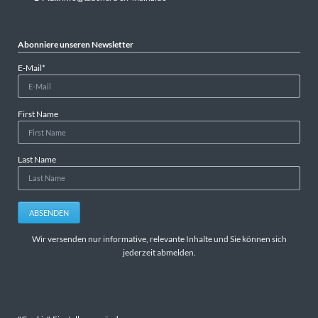
Abonniere unseren Newsletter
Pflichtfeld
E-Mail
*
First Name
Last Name
ABSENDEN
Wir versenden nur informative, relevante Inhalte und Sie können sich
jederzeit abmelden.