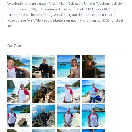
Wiesbaden und im ganzen Rhein-Main-Gebiet an. Um das Tauchen nach den
Richtlinien von SSI, International Aquanautic Club, CMAS oder IART zu
lernen, sind Sie bei uns richtig.
Ausbildung auf den Rebreathern JJ-CCR,
Poseidon Se7en, VMS Redbare bieten wir nach Richtlinien von IART und SSI
an.
Das Team