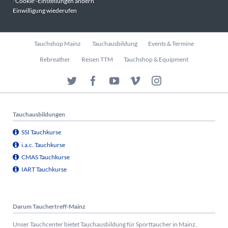
"Cookie"-Einstellungen ändern
Einwilligung wiederufen
Navigation
Tauchshop Mainz
Tauchausbildung
Events & Termine
überspringen
Rebreather
Reisen TTM
Tauchshop & Equipment
Tauchausbildungen
SSI Tauchkurse
i.a.c. Tauchkurse
CMAS Tauchkurse
IART Tauchkurse
Darum Tauchertreff-Mainz
Unser Tauchcenter bietet Tauchausbildung für Sporttaucher in Mainz,