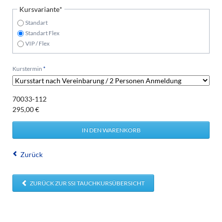
Pflichtfeld
Kursvariante
*
Standart
Standart Flex
VIP / Flex
Pflichtfeld
Kurstermin
*
70033-112
295,00
€
Zurück
ZURÜCK ZUR SSI TAUCHKURSÜBERSICHT