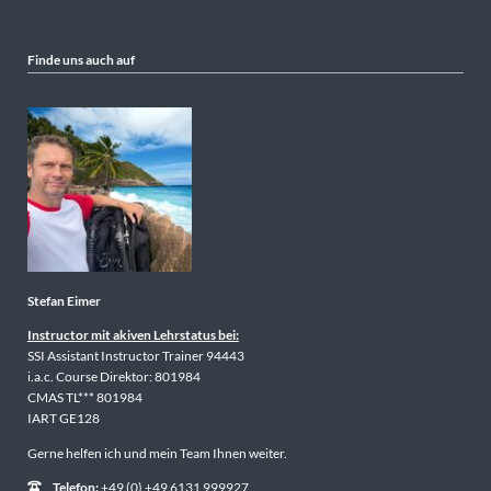
Finde uns auch auf
Stefan Eimer
Instructor mit akiven Lehrstatus bei:
SSI Assistant Instructor Trainer 94443
i.a.c. Course Direktor: 801984
CMAS TL*** 801984
IART GE128
Gerne helfen ich und mein Team Ihnen weiter.
Telefon:
+49 (0) +49 6131 999927