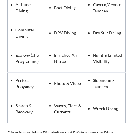
Altitude
Cavern/Cenote-
Boat Diving
Diving
Tauchen
Computer
DPV Diving
Dry Suit Diving
Diving
Ecology (alle
Enriched Air
Night & Limited
Programme)
Nitrox
Visibility
Perfect
Sidemount-
Photo & Video
Buoyancy
Tauchen
Search &
Waves, Tides &
Wreck Diving
Recovery
Currents
Die erforderlichen Fähigkeiten und Erfahrungen um Dich