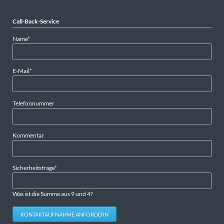
Call-Back-Service
Pflichtfeld
Name
*
Pflichtfeld
E-Mail
*
Telefonnummer
Kommentar
Pflichtfeld
Sicherheitsfrage
*
Was ist die Summe aus 9 und 4?
KONTAKTAUFNAHME ANFORDERN