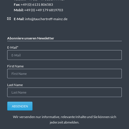
Fax:
+49 (0) 6131 806583
Mobil:
+49 (0) +49 179 6819703
E-Mail
:
info@tauchertreff-mainz.de
Abonniere unseren Newsletter
Pflichtfeld
E-Mail
*
First Name
Last Name
ABSENDEN
Wir versenden nur informative, relevante Inhalte und Sie können sich
jederzeit abmelden.