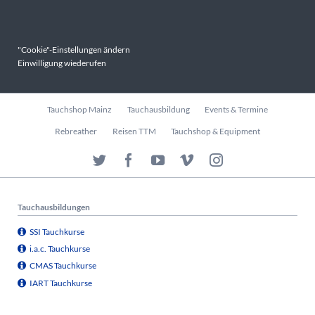
"Cookie"-Einstellungen ändern
Einwilligung wiederufen
Navigation
Tauchshop Mainz
Tauchausbildung
Events & Termine
überspringen
Rebreather
Reisen TTM
Tauchshop & Equipment
Tauchausbildungen
SSI Tauchkurse
i.a.c. Tauchkurse
CMAS Tauchkurse
IART Tauchkurse