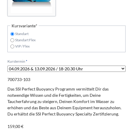
Pflichtfeld
Kursvariante
*
Standart
Standart Flex
VIP / Flex
Pflichtfeld
Kurstermin
*
700733-103
Das SSI Perfect Buoyancy Programm vermittelt Dir das
notwendige Wissen und die Fertigkeiten, um Deine
Taucherfahrung zu steigern, Deinen Komfort im Wasser zu
erhöhen und das Beste aus Deinem Equipment herauszuholen.
Du erhältst die SSI Perfect Buoyancy Specialty Zertifizierung.
159,00
€