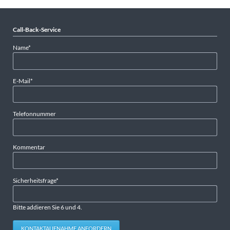
Call-Back-Service
Pflichtfeld
Name
*
Pflichtfeld
E-Mail
*
Telefonnummer
Kommentar
Pflichtfeld
Sicherheitsfrage
*
Bitte addieren Sie 6 und 4.
KONTAKTAUFNAHME ANFORDERN