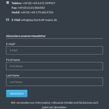
Telefon:
+49 (0) +49 6131 999927
Fax:
+49 (0) 6131 806583
Mobil:
+49 (0) +49 179 6819703
E-Mail
:
info@tauchertreff-mainz.de
Abonniere unseren Newsletter
Pflichtfeld
E-Mail
*
First Name
Last Name
ABSENDEN
Wir versenden nur informative, relevante Inhalte und Sie können sich
jederzeit abmelden.