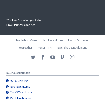
"Cookie"-Einstellungen ändern
Einwilligung wiederufen
Navigation
Tauchshop Mainz
Tauchausbildung
Events & Termine
überspringen
Rebreather
Reisen TTM
Tauchshop & Equipment
Tauchausbildungen
SSI Tauchkurse
i.a.c. Tauchkurse
CMAS Tauchkurse
IART Tauchkurse