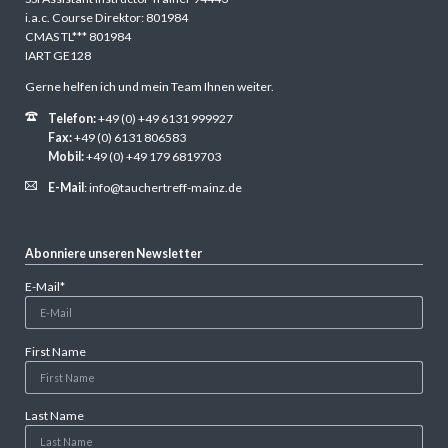
i.a.c. Course Direktor: 801984
CMAS TL*** 801984
IART GE128
Gerne helfen ich und mein Team Ihnen weiter.
Telefon:
+49 (0) +49 6131 999927
Fax:
+49 (0) 6131 806583
Mobil:
+49 (0) +49 179 6819703
E-Mail
:
info@tauchertreff-mainz.de
Abonniere unseren Newsletter
Pflichtfeld
E-Mail
*
First Name
Last Name