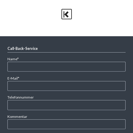
Call-Back-Service
Pflichtfeld
Name
*
Pflichtfeld
E-Mail
*
Telefonnummer
Kommentar