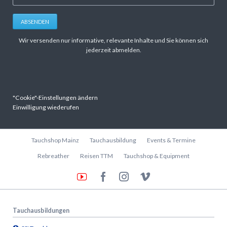
ABSENDEN
Wir versenden nur informative, relevante Inhalte und Sie können sich
jederzeit abmelden.
"Cookie"-Einstellungen ändern
Einwilligung wiederufen
Navigation
Tauchshop Mainz
Tauchausbildung
Events & Termine
überspringen
Rebreather
Reisen TTM
Tauchshop & Equipment
Tauchausbildungen