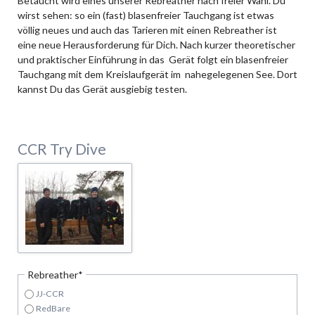
Betaucht wird eines unserer Rebreather nach freier Wahl. Du
wirst sehen: so ein (fast) blasenfreier Tauchgang ist etwas
völlig neues und auch das Tarieren mit einen Rebreather ist
eine neue Herausforderung für Dich. Nach kurzer theoretischer
und praktischer Einführung in das Gerät folgt ein blasenfreier
Tauchgang mit dem Kreislaufgerät im nahegelegenen See. Dort
kannst Du das Gerät ausgiebig testen.
CCR Try Dive
Pflichtfeld
Rebreather
*
JJ-CCR
RedBare