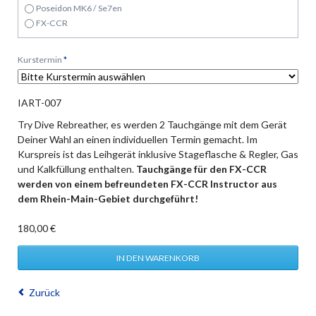
Poseidon MK6 / Se7en
FX-CCR
Pflichtfeld
Kurstermin
*
IART-007
Try Dive Rebreather, es werden 2 Tauchgänge mit dem Gerät
Deiner Wahl an einen individuellen Termin gemacht. Im
Kurspreis ist das Leihgerät inklusive Stageflasche & Regler, Gas
und Kalkfüllung enthalten.
Tauchgänge für den FX-CCR
werden von einem befreundeten FX-CCR Instructor aus
dem Rhein-Main-Gebiet durchgeführt!
180,00
€
Zurück