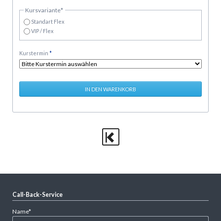
Pflichtfeld
Kursvariante
*
Standart Flex
VIP / Flex
Pflichtfeld
Kurstermin
*
Call-Back-Service
Pflichtfeld
Name
*