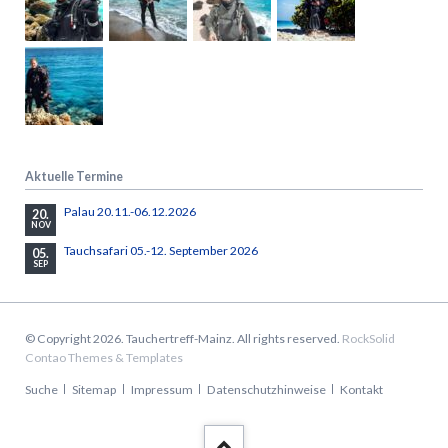
Aktuelle Termine
Palau 20.11.-06.12.2026
20.
NOV
Tauchsafari 05.-12. September 2026
05.
SEP
© Copyright 2026. Tauchertreff-Mainz. All rights reserved.
RockSolid
Contao Themes & Templates
Navigation
Suche
Sitemap
Impressum
Datenschutzhinweise
Kontakt
überspringen