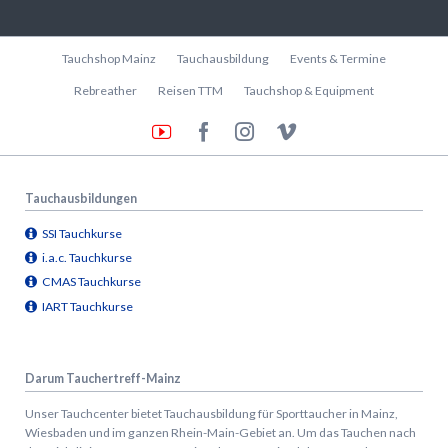
Navigation
Tauchshop Mainz
Tauchausbildung
Events & Termine
überspringen
Rebreather
Reisen TTM
Tauchshop & Equipment
Tauchausbildungen
SSI Tauchkurse
i.a.c. Tauchkurse
CMAS Tauchkurse
IART Tauchkurse
Darum Tauchertreff-Mainz
Unser Tauchcenter bietet Tauchausbildung für Sporttaucher in Mainz,
Wiesbaden und im ganzen Rhein-Main-Gebiet an. Um das Tauchen nach