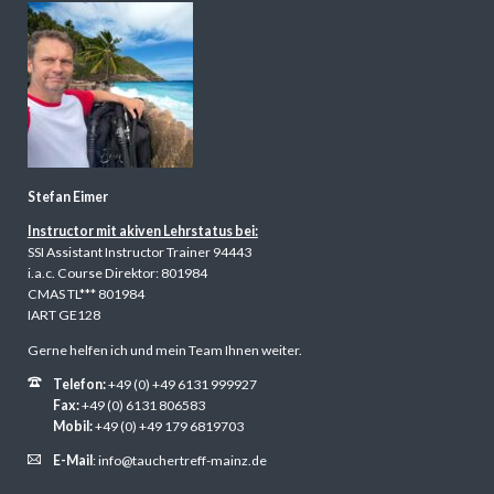
Stefan Eimer
Instructor mit akiven Lehrstatus bei:
SSI Assistant Instructor Trainer 94443
i.a.c. Course Direktor: 801984
CMAS TL*** 801984
IART GE128
Gerne helfen ich und mein Team Ihnen weiter.
Telefon:
+49 (0) +49 6131 999927
Fax:
+49 (0) 6131 806583
Mobil:
+49 (0) +49 179 6819703
E-Mail
:
info@tauchertreff-mainz.de