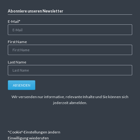
Abonniere unseren Newsletter
Pflichtfeld
E-Mail
*
First Name
Last Name
ABSENDEN
Wir versenden nur informative, relevante Inhalte und Sie können sich
jederzeit abmelden.
"Cookie"-Einstellungen ändern
Einwilligung wiederufen