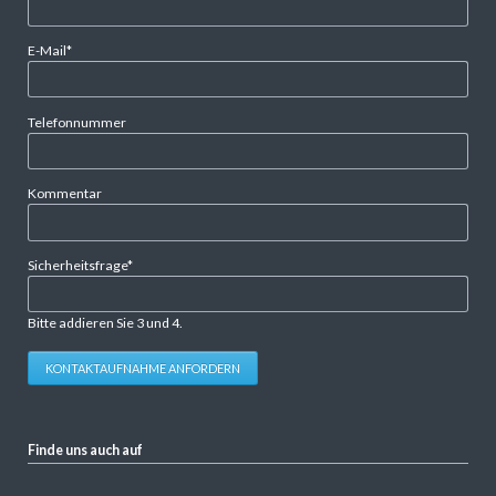
Pflichtfeld
E-Mail
*
Telefonnummer
Kommentar
Pflichtfeld
Sicherheitsfrage
*
Bitte addieren Sie 3 und 4.
KONTAKTAUFNAHME ANFORDERN
Finde uns auch auf