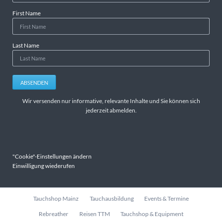
First Name
Last Name
ABSENDEN
Wir versenden nur informative, relevante Inhalte und Sie können sich
jederzeit abmelden.
"Cookie"-Einstellungen ändern
Einwilligung wiederufen
Navigation
Tauchshop Mainz
Tauchausbildung
Events & Termine
überspringen
Rebreather
Reisen TTM
Tauchshop & Equipment