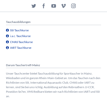
Tauchausbildungen
SSI Tauchkurse
i.a.c. Tauchkurse
CMAS Tauchkurse
IART Tauchkurse
Darum Tauchertreff-Mainz
Unser Tauchcenter bietet Tauchausbildung für Sporttaucher in Mainz,
Wiesbaden und im ganzen Rhein-Main-Gebiet an. Um das Tauchen nach den
Richtlinien von SSI, International Aquanautic Club, CMAS oder IART zu
lernen, sind Sie bei uns richtig.
Ausbildung auf den Rebreathern JJ-CCR,
Poseidon Se7en, VMS Redbare bieten wir nach Richtlinien von IART und SSI
an.