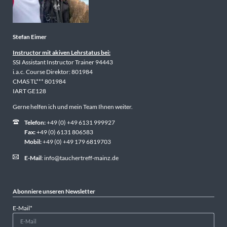
Stefan Eimer
Instructor mit akiven Lehrstatus bei:
SSI Assistant Instructor Trainer 94443
i.a.c. Course Direktor: 801984
CMAS TL*** 801984
IART GE128
Gerne helfen ich und mein Team Ihnen weiter.
Telefon:
+49 (0) +49 6131 999927
Fax:
+49 (0) 6131 806583
Mobil:
+49 (0) +49 179 6819703
E-Mail
:
info@tauchertreff-mainz.de
Abonniere unseren Newsletter
Pflichtfeld
E-Mail
*