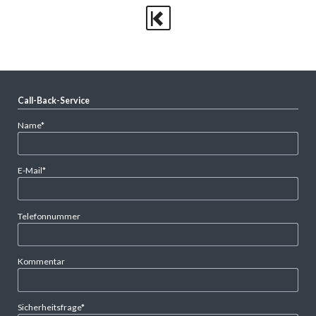
Call-Back-Service
Pflichtfeld
Name
*
Pflichtfeld
E-Mail
*
Telefonnummer
Kommentar
Pflichtfeld
Sicherheitsfrage
*