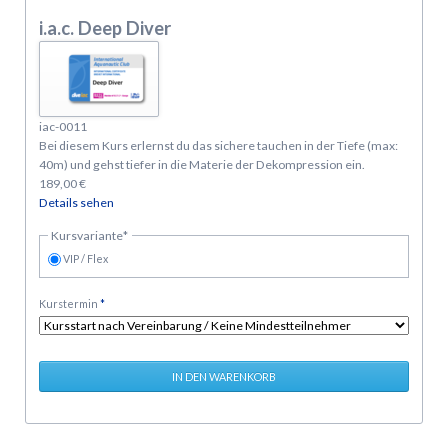
i.a.c. Deep Diver
iac-0011
Bei diesem Kurs erlernst du das sichere tauchen in der Tiefe (max:
40m) und gehst tiefer in die Materie der Dekompression ein.
189,00
€
Details sehen
Pflichtfeld
Kursvariante
*
VIP / Flex
Pflichtfeld
Kurstermin
*