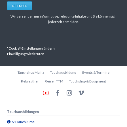
ABSENDEN
Wir versenden nur informative, relevante Inhalte und Sie können sich
jederzeit abmelden.
"Cookie"-Einstellungen ändern
Einwilligung wiederufen
Navigation
Tauchshop Mainz
Tauchausbildung
Events & Termine
überspringen
Rebreather
Reisen TTM
Tauchshop & Equipment
Tauchausbildungen
SSI Tauchkurse