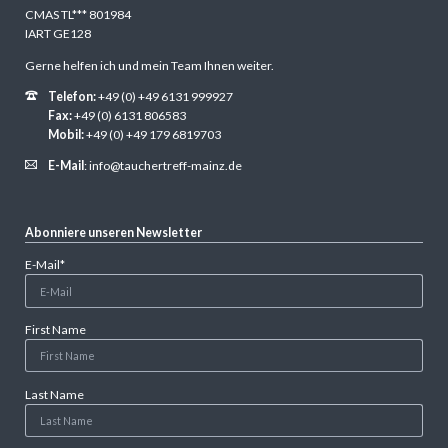
CMAS TL*** 801984
IART GE128
Gerne helfen ich und mein Team Ihnen weiter.
Telefon:
+49 (0) +49 6131 999927
Fax:
+49 (0) 6131 806583
Mobil:
+49 (0) +49 179 6819703
E-Mail
:
info@tauchertreff-mainz.de
Abonniere unseren Newsletter
Pflichtfeld
E-Mail
*
First Name
Last Name