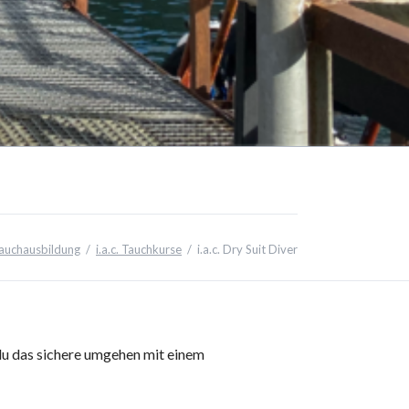
auchausbildung
i.a.c. Tauchkurse
i.a.c. Dry Suit Diver
 du das sichere umgehen mit einem