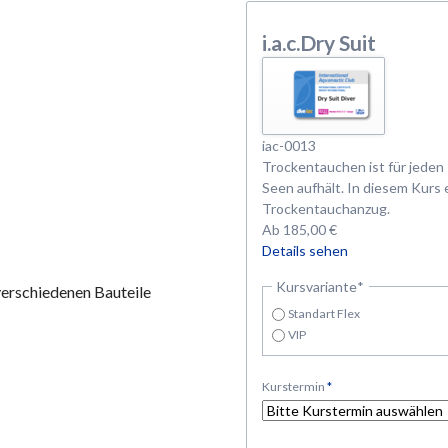
i.a.c.Dry Suit
iac-0013
Trockentauchen ist für jeden 
Seen aufhält. In diesem Kurs
Trockentauchanzug.
Ab
185,00
€
Details sehen
Pflichtfeld
Kursvariante
*
erschiedenen Bauteile
Standart Flex
VIP
Pflichtfeld
Kurstermin
*