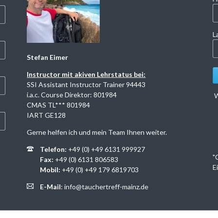
L
Stefan Eimer
Instructor mit akiven Lehrstatus bei:
SSI Assistant Instructor Trainer 94443
i.a.c. Course Direktor: 801984
W
CMAS TL*** 801984
IART GE128
Gerne helfen ich und mein Team Ihnen weiter.
Telefon:
+49 (0) +49 6131 999927
"
Fax:
+49 (0) 6131 806583
E
Mobil:
+49 (0) +49 179 6819703
E-Mail
:
info@tauchertreff-mainz.de