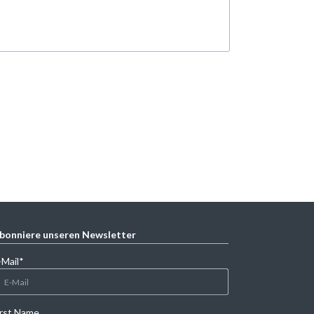
bonniere unseren Newsletter
lichtfeld
-Mail
*
irst Name