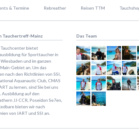
ents & Termine
Rebreather
Reisen TTM
Tauchsho
 Tauchertreff-Mainz
Das Team
 Tauchcenter bietet
usbildung für Sporttaucher in
, Wiesbaden und im ganzen
-Main-Gebiet an. Um das
n nach den Richtlinien von SSI,
national Aquanautic Club, CMAS
ART zu lernen, sind Sie bei uns
g.
Ausbildung auf den
athern JJ-CCR, Poseidon Se7en,
edbare bieten wir nach
inien von IART und SSI an.