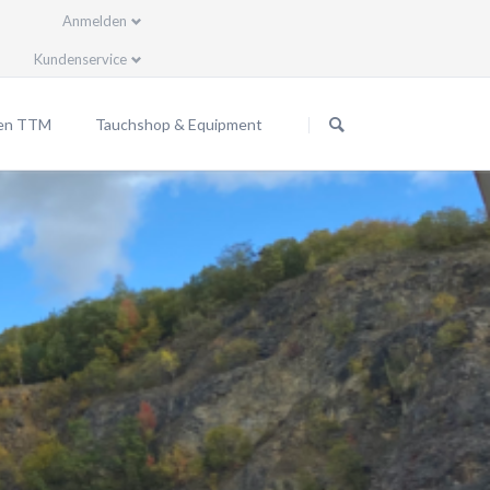
Anmelden
Kundenservice
Navigation
Navigation
überspringen
überspringen
sen TTM
Tauchshop & Equipment
penreisen
2 Ready EU