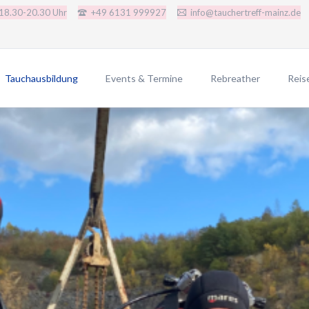
 18.30-20.30 Uhr
+49 6131 999927
info@tauchertreff-mainz.de
Tauchausbildung
Events & Termine
Rebreather
Rei
AGB Tauchkurse
JJ-CCR-CE-Version
Grup
Schnuppertauchen
Redbare Rebreather
SSI Tauchkurse
Poseidon SE7EN+ SSO
i.a.c. Tauchkurse
Rep-Tek Proteus CCR
CMAS Tauchkurse
CMAS Bronze
CMAS Silber
CMAS Gold
IART Tauchkurse