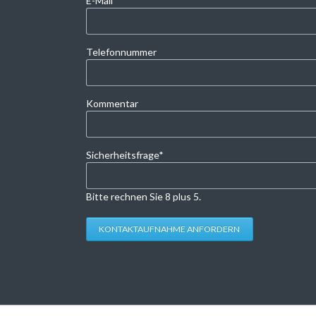
E-Mail
*
Telefonnummer
Kommentar
Pflichtfeld
Sicherheitsfrage
*
Bitte rechnen Sie 8 plus 5.
KONTAKTAUFNAHME ANFORDERN
Navigation