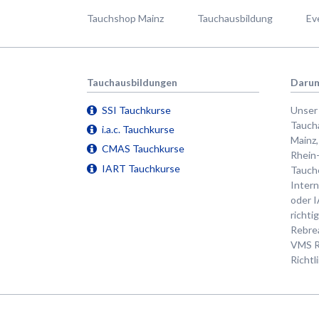
überspringen
Tauchshop Mainz
Tauchausbildung
Ev
Tauchausbildungen
Darum
SSI Tauchkurse
Unser
Taucha
i.a.c. Tauchkurse
Mainz
CMAS Tauchkurse
Rhein
IART Tauchkurse
Tauche
Inter
oder I
richti
Rebre
VMS R
Richtl