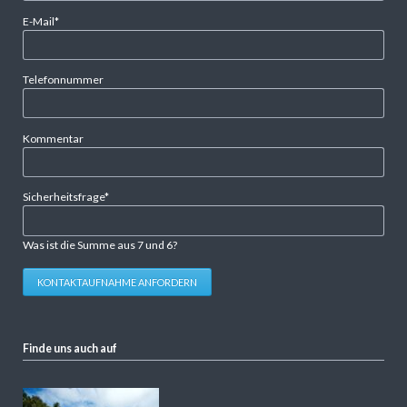
Pflichtfeld
E-Mail
*
Telefonnummer
Kommentar
Pflichtfeld
Sicherheitsfrage
*
Was ist die Summe aus 7 und 6?
KONTAKTAUFNAHME ANFORDERN
Finde uns auch auf