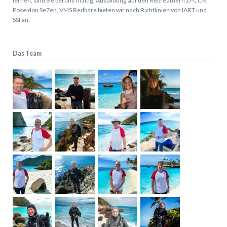
lernen, sind Sie bei uns richtig.
Ausbildung auf den Rebreathern JJ-CCR,
Poseidon Se7en, VMS Redbare bieten wir nach Richtlinien von IART und
SSI an.
Das Team