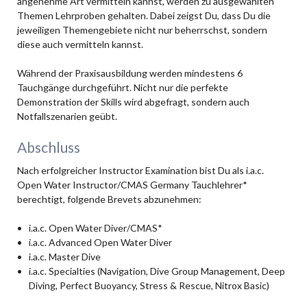
angenehme Art vermitteln kannst, werden zu ausgewählten
Themen Lehrproben gehalten. Dabei zeigst Du, dass Du die
jeweiligen Themengebiete nicht nur beherrschst, sondern
diese auch vermitteln kannst.
Während der Praxisausbildung werden mindestens 6
Tauchgänge durchgeführt. Nicht nur die perfekte
Demonstration der Skills wird abgefragt, sondern auch
Notfallszenarien geübt.
Abschluss
Nach erfolgreicher Instructor Examination bist Du als i.a.c.
Open Water Instructor/CMAS Germany Tauchlehrer*
berechtigt, folgende Brevets abzunehmen:
i.a.c. Open Water Diver/CMAS*
i.a.c. Advanced Open Water Diver
i.a.c. Master Dive
i.a.c. Specialties (Navigation, Dive Group Management, Deep
Diving, Perfect Buoyancy, Stress & Rescue, Nitrox Basic)