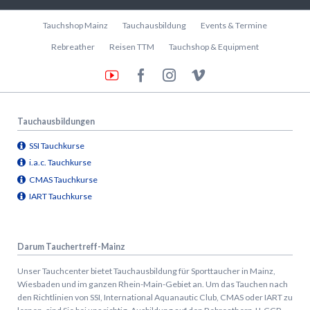
Navigation
Tauchshop Mainz
Tauchausbildung
Events & Termine
überspringen
Rebreather
Reisen TTM
Tauchshop & Equipment
Tauchausbildungen
SSI Tauchkurse
i.a.c. Tauchkurse
CMAS Tauchkurse
IART Tauchkurse
Darum Tauchertreff-Mainz
Unser Tauchcenter bietet Tauchausbildung für Sporttaucher in Mainz,
Wiesbaden und im ganzen Rhein-Main-Gebiet an. Um das Tauchen nach
den Richtlinien von SSI, International Aquanautic Club, CMAS oder IART zu