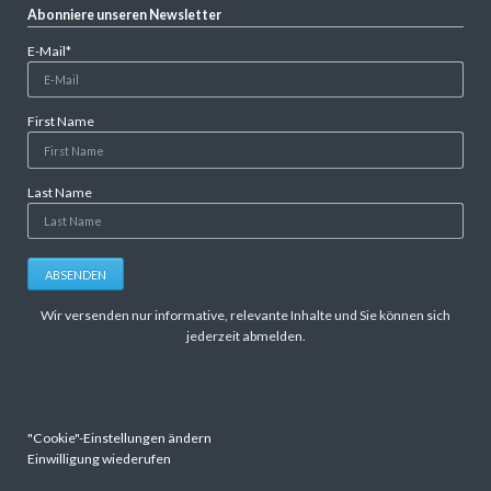
Abonniere unseren Newsletter
Pflichtfeld
E-Mail
*
First Name
Last Name
ABSENDEN
Wir versenden nur informative, relevante Inhalte und Sie können sich
jederzeit abmelden.
"Cookie"-Einstellungen ändern
Einwilligung wiederufen