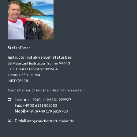
Stefan Eimer
Instructor mit akiven Lehrstatus bei:
SSI Assistant Instructor Trainer 94443
i.a.c. Course Direktor: 801984
CMAS TL*** 801984
IART GE128
Gerne helfen ich und mein Team Ihnen weiter.
Telefon:
+49 (0) +49 6131 999927
Fax:
+49 (0) 6131 806583
Mobil:
+49 (0) +49 179 6819703
E-Mail
:
info@tauchertreff-mainz.de