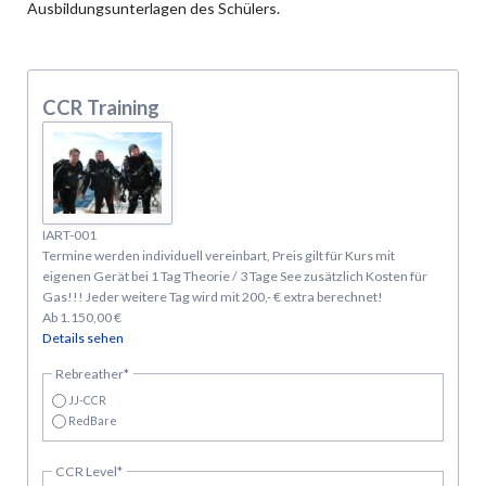
Ausbildungsunterlagen des Schülers.
CCR Training
IART-001
Termine werden individuell vereinbart, Preis gilt für Kurs mit
eigenen Gerät bei 1 Tag Theorie / 3 Tage See zusätzlich Kosten für
Gas!!! Jeder weitere Tag wird mit 200,- € extra berechnet!
Ab
1.150,00
€
Details sehen
Pflichtfeld
Rebreather
*
JJ-CCR
RedBare
Pflichtfeld
CCR Level
*