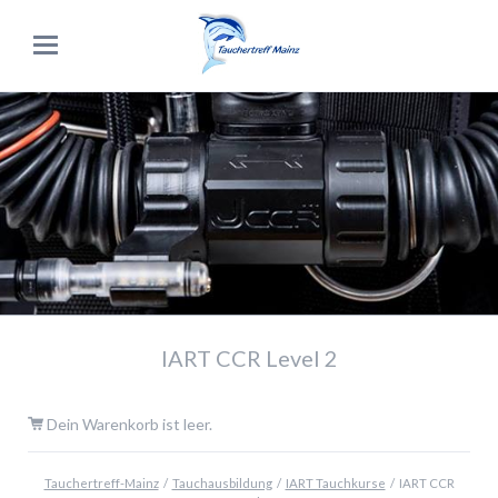
IART CCR Level 2
Dein Warenkorb ist leer.
Tauchertreff-Mainz
Tauchausbildung
IART Tauchkurse
IART CCR