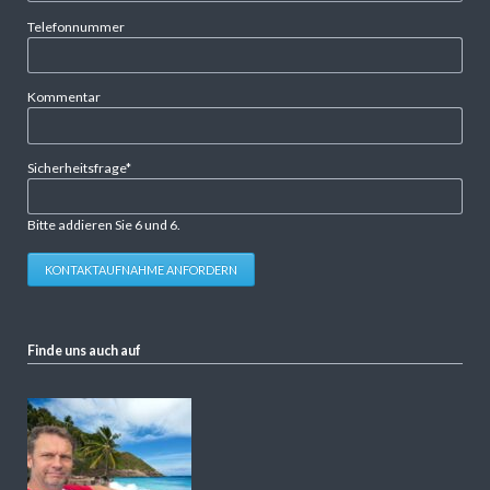
Telefonnummer
Kommentar
Pflichtfeld
Sicherheitsfrage
*
Bitte addieren Sie 6 und 6.
KONTAKTAUFNAHME ANFORDERN
Finde uns auch auf