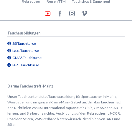
Rebreather
Reisen TTM
Tauchshop & Equipment
Tauchausbildungen
SSI Tauchkurse
i.a.c. Tauchkurse
CMAS Tauchkurse
IART Tauchkurse
Darum Tauchertreff-Mainz
Unser Tauchcenter bietet Tauchausbildung für Sporttaucher in Mainz,
Wiesbaden und im ganzen Rhein-Main-Gebiet an. Um das Tauchen nach
den Richtlinien von SSI, International Aquanautic Club, CMAS oder IART zu
lernen, sind Sie bei uns richtig.
Ausbildung auf den Rebreathern JJ-CCR,
Poseidon Se7en, VMS Redbare bieten wir nach Richtlinien von IART und
SSI an.