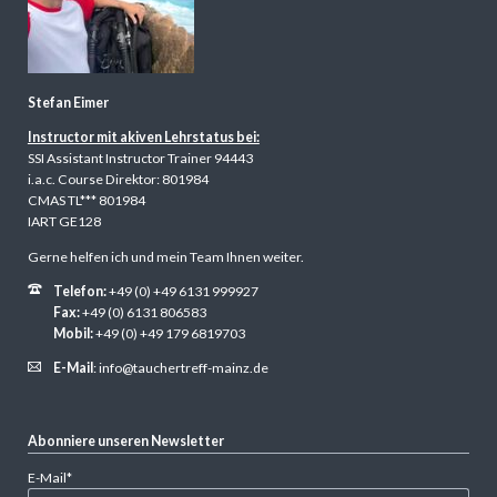
Stefan Eimer
Instructor mit akiven Lehrstatus bei:
SSI Assistant Instructor Trainer 94443
i.a.c. Course Direktor: 801984
CMAS TL*** 801984
IART GE128
Gerne helfen ich und mein Team Ihnen weiter.
Telefon:
+49 (0) +49 6131 999927
Fax:
+49 (0) 6131 806583
Mobil:
+49 (0) +49 179 6819703
E-Mail
:
info@tauchertreff-mainz.de
Abonniere unseren Newsletter
Pflichtfeld
E-Mail
*