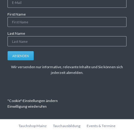
First Name
Last Name
ABSENDEN
Wir versenden nur informative, relevante Inhalte und Sie können sich
jederzeit abmelden.
"Cookie"-Einstellungen ändern
Einwilligung wiederufen
Navigation
Tauchshop Mainz
Tauchausbildung
Events & Termine
überspringen