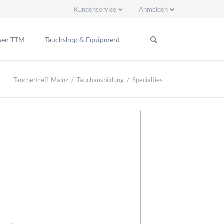
Kundenservice
Anmelden
Navigation
Navigation
überspringen
überspringen
sen TTM
Tauchshop & Equipment
ppenreisen
Tauchertreff-Mainz
Tauchausbildung
Specialties
2 Ready EU