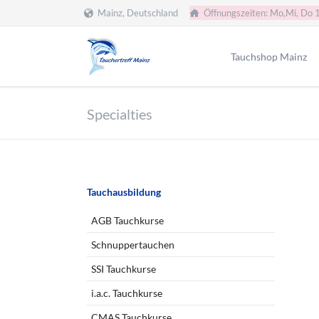
Mainz, Deutschland
Öffnungszeiten: Mo,Mi, Do 
HEN
Tauchshop Mainz
Team
Specialties
Füllstation
Servicewerkstatt
Formulare
Tauchclub
Navigation
Tauchausbildung
überspringen
Tauchen Mainz
AGB Tauchkurse
Tauchen Wiesbaden
Schnuppertauchen
SSI Tauchkurse
i.a.c. Tauchkurse
CMAS Tauchkurse