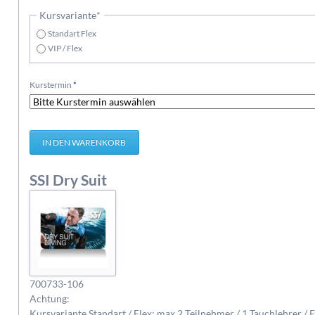
Pflichtfeld
Kursvariante
*
Standart Flex
VIP / Flex
Pflichtfeld
Kurstermin
*
SSI Dry Suit
700733-106
Achtung:
Kursvariante Standart / Flex: max 2 Teilnehmer / 1 Tauchlehrer / 