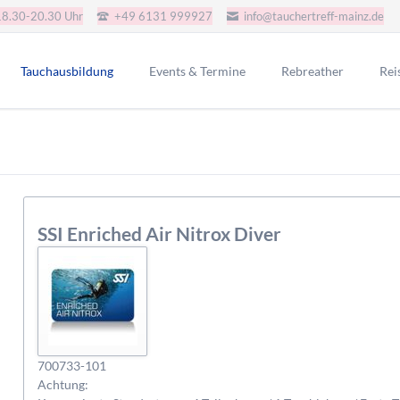
18.30-20.30 Uhr
+49 6131 999927
info@tauchertreff-mainz.de
Tauchausbildung
Events & Termine
Rebreather
Rei
AGB Tauchkurse
JJ-CCR-CE-Version
Gru
Schnuppertauchen
Redbare Rebreather
SSI Tauchkurse
Poseidon SE7EN+ SSO
i.a.c. Tauchkurse
Rep-Tek Proteus CCR
SSI Enriched Air Nitrox Diver
CMAS Tauchkurse
CMAS Bronze
CMAS Silber
CMAS Gold
IART Tauchkurse
700733-101
Achtung: